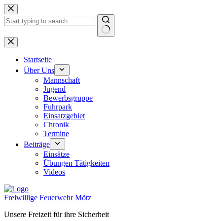
Zum
Inhalt
springen
Keine
Ergebnisse
Startseite
Über Uns
Mannschaft
Jugend
Bewerbsgruppe
Fuhrpark
Einsatzgebiet
Chronik
Termine
Beiträge
Einsätze
Übungen Tätigkeiten
Videos
Freiwillige Feuerwehr Mötz
Unsere Freizeit für ihre Sicherheit