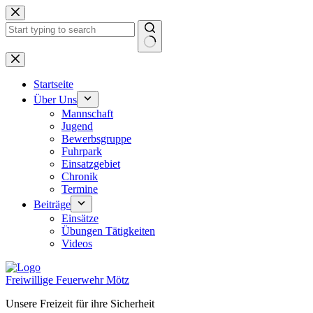
Zum
Inhalt
springen
Keine
Ergebnisse
Startseite
Über Uns
Mannschaft
Jugend
Bewerbsgruppe
Fuhrpark
Einsatzgebiet
Chronik
Termine
Beiträge
Einsätze
Übungen Tätigkeiten
Videos
Freiwillige Feuerwehr Mötz
Unsere Freizeit für ihre Sicherheit