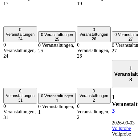
17
19
0
0
Veranstaltungen
Veranstaltungen
0 Veranstaltungen
0 Veranstalt
24
26
25
27
0
0
0 Veranstaltungen,
0 Veranstaltu
Veranstaltungen,
Veranstaltungen,
25
27
24
26
1
Veranstal
3
0
0
Veranstaltungen
Veranstaltungen
0 Veranstaltungen
1
31
2
1
Veranstal
0
0
0 Veranstaltungen,
3
Veranstaltungen,
Veranstaltungen,
1
31
2
2026-09-03
Vollprobe
Vollprobe