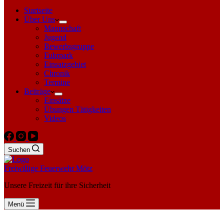
Startseite
Über Uns
Mannschaft
Jugend
Bewerbsgruppe
Fuhrpark
Einsatzgebiet
Chronik
Termine
Beiträge
Einsätze
Übungen Tätigkeiten
Videos
Suchen
Freiwillige Feuerwehr Mötz
Unsere Freizeit für ihre Sicherheit
Menü