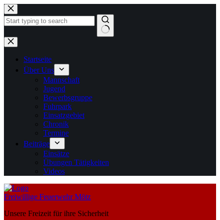
Zum
Inhalt
springen
Keine
Ergebnisse
Startseite
Über Uns
Mannschaft
Jugend
Bewerbsgruppe
Fuhrpark
Einsatzgebiet
Chronik
Termine
Beiträge
Einsätze
Übungen Tätigkeiten
Videos
Freiwillige Feuerwehr Mötz
Unsere Freizeit für ihre Sicherheit