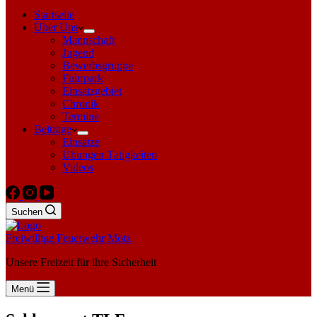
Startseite
Über Uns
Mannschaft
Jugend
Bewerbsgruppe
Fuhrpark
Einsatzgebiet
Chronik
Termine
Beiträge
Einsätze
Übungen Tätigkeiten
Videos
Suchen
Freiwillige Feuerwehr Mötz
Unsere Freizeit für ihre Sicherheit
Menü