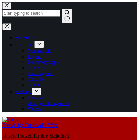
Zum
Inhalt
springen
Keine
Ergebnisse
Startseite
Über Uns
Mannschaft
Jugend
Bewerbsgruppe
Fuhrpark
Einsatzgebiet
Chronik
Termine
Beiträge
Einsätze
Übungen Tätigkeiten
Videos
Freiwillige Feuerwehr Mötz
Unsere Freizeit für ihre Sicherheit