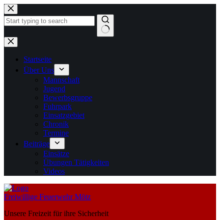
Zum
Inhalt
springen
Keine
Ergebnisse
Startseite
Über Uns
Mannschaft
Jugend
Bewerbsgruppe
Fuhrpark
Einsatzgebiet
Chronik
Termine
Beiträge
Einsätze
Übungen Tätigkeiten
Videos
Freiwillige Feuerwehr Mötz
Unsere Freizeit für ihre Sicherheit