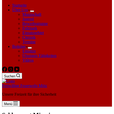
Startseite
Über Uns
Mannschaft
Jugend
Bewerbsgruppe
Fuhrpark
Einsatzgebiet
Chronik
Termine
Beiträge
Einsätze
Übungen Tätigkeiten
Videos
Suchen
Freiwillige Feuerwehr Mötz
Unsere Freizeit für ihre Sicherheit
Menü