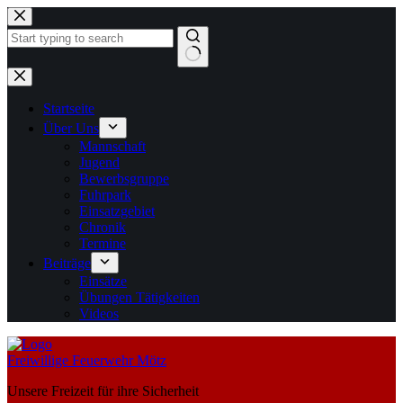
Zum
Inhalt
springen
Keine
Ergebnisse
Startseite
Über Uns
Mannschaft
Jugend
Bewerbsgruppe
Fuhrpark
Einsatzgebiet
Chronik
Termine
Beiträge
Einsätze
Übungen Tätigkeiten
Videos
Freiwillige Feuerwehr Mötz
Unsere Freizeit für ihre Sicherheit