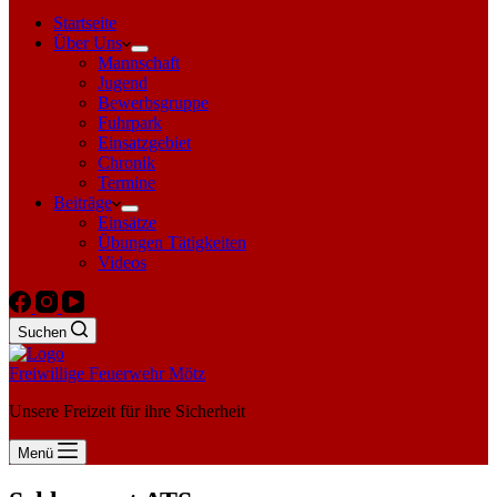
Startseite
Über Uns
Mannschaft
Jugend
Bewerbsgruppe
Fuhrpark
Einsatzgebiet
Chronik
Termine
Beiträge
Einsätze
Übungen Tätigkeiten
Videos
Suchen
Freiwillige Feuerwehr Mötz
Unsere Freizeit für ihre Sicherheit
Menü