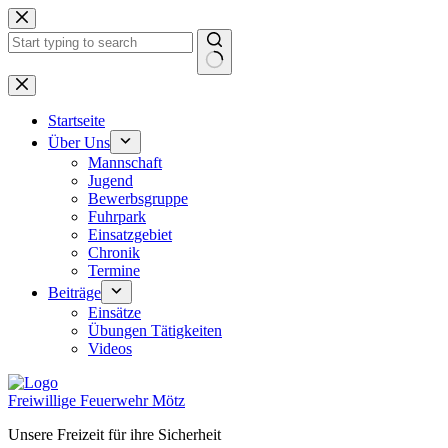
Zum
Inhalt
springen
Keine
Ergebnisse
Startseite
Über Uns
Mannschaft
Jugend
Bewerbsgruppe
Fuhrpark
Einsatzgebiet
Chronik
Termine
Beiträge
Einsätze
Übungen Tätigkeiten
Videos
Freiwillige Feuerwehr Mötz
Unsere Freizeit für ihre Sicherheit