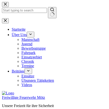
Zum
Inhalt
springen
Keine
Ergebnisse
Startseite
Über Uns
Mannschaft
Jugend
Bewerbsgruppe
Fuhrpark
Einsatzgebiet
Chronik
Termine
Beiträge
Einsätze
Übungen Tätigkeiten
Videos
Freiwillige Feuerwehr Mötz
Unsere Freizeit für ihre Sicherheit